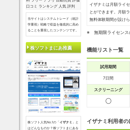
料 フリー アプリ 自動売買 評価
イザナミは月額ライセ
口コミ ランキング 人気 評判
とができます。月額ラ
当サイトはシステムトレード（統計
無料体験期間が設けら
学重視）戦略で収益を徹底的に高め
ることを重視したコンテンツです。
※ 無期限ライセンス
株ソフトまにあ推薦
機能リスト一覧
試用期間
7日間
スクリーニング
◯
イザナミ利用者の
株ソフト人気No.1の「
イザナミ
」と
はどんなものか？株ソフトまにあを