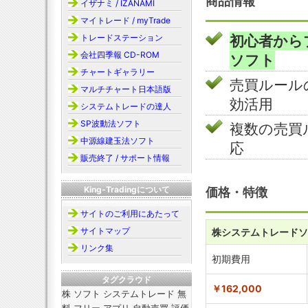
商品情報
イザナミ / IZANAMI
マイトレード / myTrade
トレードステーション
初心者から
会社四季報 CD-ROM
ソフト
チャートギャラリー
売買ルール
マルチチャート日本語版
効活用
システムトレードの達人
SP波動法ソフト
複数の売買
中源線建玉法ソフト
応
販売終了 / サポート情報
King-Tradingについて
価格・特徴
サイトのご利用にあたって
サイトマップ
株システムトレードソ
リンク集
初期費用
タグクラウド
￥162,000
株 ソフト システムトレード 無