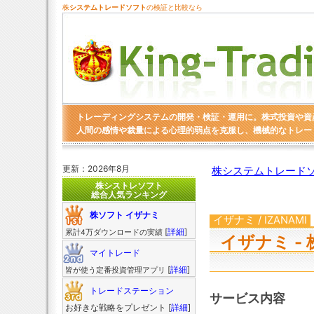
株
システムトレードソフト
の検証と比較なら
トレーディングシステムの開発・検証・運用に。株式投資や資
人間の感情や裁量による心理的弱点を克服し、機械的なトレー
更新：2026年8月
株システムトレードソ
株シストレソフト
総合人気ランキング
株ソフト イザナミ
イザナミ / IZANAMI
[
詳細
]
累計4万ダウンロードの実績
イザナミ -
マイトレード
[
詳細
]
皆が使う定番投資管理アプリ
トレードステーション
サービス内容
お好きな戦略をプレゼント [
詳細
]