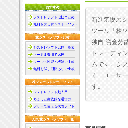
おすすめ
シストレソフト比較まとめ
新進気鋭の
無料お試し株シストレソフト
ツール「株ソ
株シストレソフト比較
独自"資金分
シストレソフト比較一覧表
トレーディ
トータル費用で比較
ツールの性能・機能で比較
ムです。シ
無料お試し期間ありで比較
く、ユーザ
株システムトレードソフト
す。
シストレソフト超入門
ちょっと実践的な選び方
フリーで使える代表ソフト
人気 株シストレソフト一覧