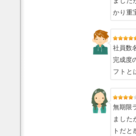
ました
かり重
社員数
完成度
フトと
無期限
ました
トだと