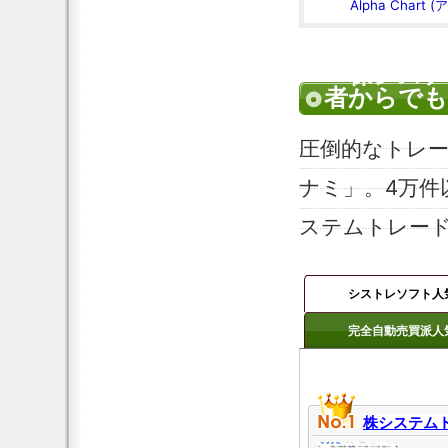
Alpha Chart
「株システ
者からでも
圧倒的なトレ
ナミ」。4万件
ステムトレー
シストレソフト人気
完全自動売買派人気
株システム